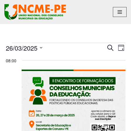
Pular
para
o
conteúdo
26/03/2025
Pesqu
Na
Procurar
Dia
eventos
Selecione
do
e
08:00
a
vis
naveg
data.
Ev
de
visuais
de
Event