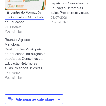
papeis dos Conselhos da
Educação Retorno as
I Encontro de Formação
aulas Presenciais: visitas,
dos Conselhos Municipais
regulamentação,
06/07/2021
da Educação
atribuições CMEs;
Post similar
05/11/2024
Encontros da UNCME
Post similar
2021; Informe Gerais:
Curso de formação da
Reunião Agreste
UNCME e UNCME PE,
Meridional
RNPi e etc.
Conferências Municipais
de Educação: atribuições e
papeis dos Conselhos da
Educação Retorno as
aulas Presenciais: visitas,
regulamentação,
05/07/2021
atribuições CMEs;
Post similar
Encontros da UNCME
2021; Informe Gerais:
Curso de formação da
UNCME e UNCME PE,
Adicionar ao calendário
RNPi e etc.