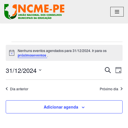
Pular
para
o
conteúdo
Nenhuns eventos agendados para 31/12/2024. Ir para os
Notice
próximoseventos
.
31/12/2024
Pesqu
Na
Procurar
Dia
eventos
Selecione
do
e
a
vis
Dia anterior
Próximo dia
naveg
data.
Ev
de
Adicionar agenda
visuais
de