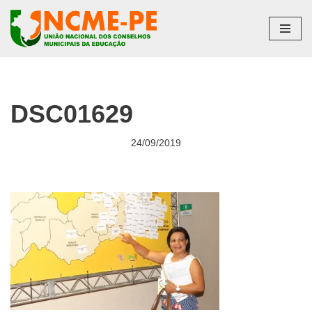
Pular
para
o
conteúdo
DSC01629
24/09/2019