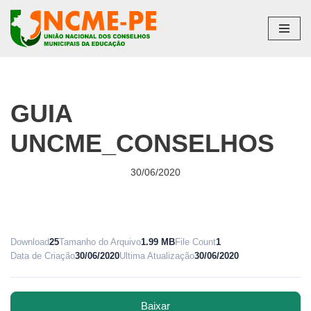
Pular
para
o
conteúdo
GUIA
UNCME_CONSELHOS
30/06/2020
Download
25
Tamanho do Arquivo
1.99 MB
File Count
1
Data de Criação
30/06/2020
Ultima Atualização
30/06/2020
Baixar