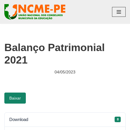
Pular
para
o
conteúdo
Balanço Patrimonial
2021
04/05/2023
Baixar
Download
8