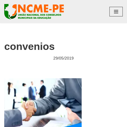
Pular
para
o
conteúdo
convenios
29/05/2019