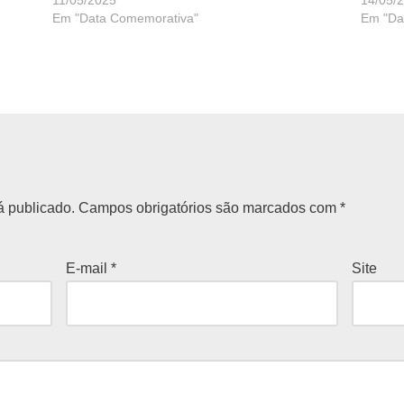
Em "Data Comemorativa"
Em "Da
á publicado.
Campos obrigatórios são marcados com
*
E-mail
*
Site