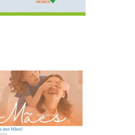
ia das Mães!
2023