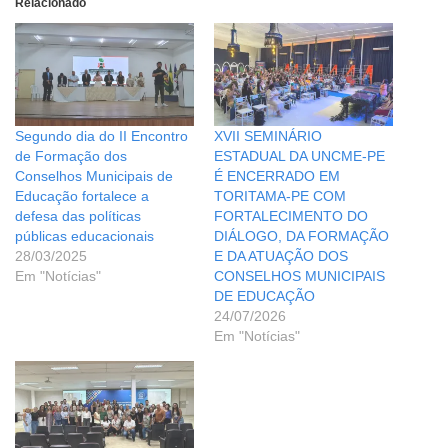
Relacionado
Segundo dia do II Encontro
XVII SEMINÁRIO
de Formação dos
ESTADUAL DA UNCME-PE
Conselhos Municipais de
É ENCERRADO EM
Educação fortalece a
TORITAMA-PE COM
defesa das políticas
FORTALECIMENTO DO
públicas educacionais
DIÁLOGO, DA FORMAÇÃO
28/03/2025
E DA ATUAÇÃO DOS
Em "Notícias"
CONSELHOS MUNICIPAIS
DE EDUCAÇÃO
24/07/2026
Em "Notícias"