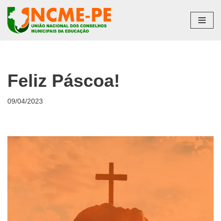
Pular
para
o
conteúdo
Feliz Páscoa!
09/04/2023