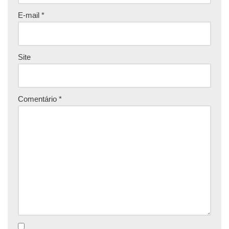
E-mail
*
Site
Comentário
*