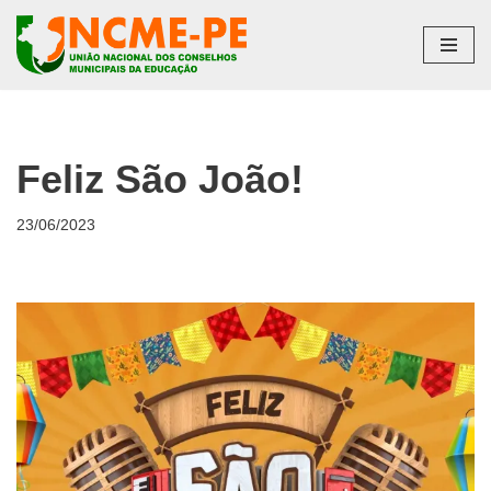
Pular
para
o
conteúdo
Feliz São João!
23/06/2023